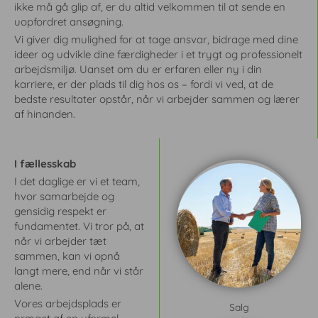
ikke må gå glip af, er du altid velkommen til at sende en
a
a
uopfordret ansøgning.
r
r
Vi giver dig mulighed for at tage ansvar, bidrage med dine
v
v
ideer og udvikle dine færdigheder i et trygt og professionelt
æ
æ
arbejdsmiljø. Uanset om du er erfaren eller ny i din
r
r
karriere, er der plads til dig hos os – fordi vi ved, at de
e
e
bedste resultater opstår, når vi arbejder sammen og lærer
t
t
af hinanden.
i
i
g
g
a
a
I fællesskab
n
n
I det daglige er vi et team,
g
g
hvor samarbejde og
d
d
gensidig respekt er
e
e
fundamentet. Vi tror på, at
s
s
når vi arbejder tæt
e
e
sammen, kan vi opnå
n
n
langt mere, end når vi står
e
e
alene.
s
s
Vores arbejdsplads er
Salg
t
t