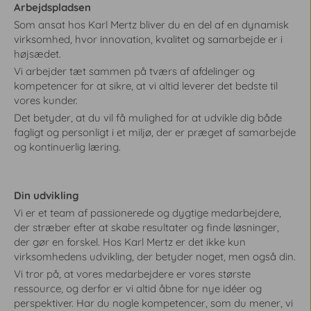
e
e
Arbejdspladsen
u
u
Som ansat hos Karl Mertz bliver du en del af en dynamisk
d
d
virksomhed, hvor innovation, kvalitet og samarbejde er i
v
v
højsædet.
i
i
Vi arbejder tæt sammen på tværs af afdelinger og
k
k
kompetencer for at sikre, at vi altid leverer det bedste til
l
l
vores kunder.
i
i
Det betyder, at du vil få mulighed for at udvikle dig både
n
n
fagligt og personligt i et miljø, der er præget af samarbejde
g
g
og kontinuerlig læring.
s
s
r
r
e
e
Din udvikling
j
j
Vi er et team af passionerede og dygtige medarbejdere,
s
s
der stræber efter at skabe resultater og finde løsninger,
e
e
der gør en forskel. Hos Karl Mertz er det ikke kun
,
,
virksomhedens udvikling, der betyder noget, men også din.
s
s
Vi tror på, at vores medarbejdere er vores største
o
o
ressource, og derfor er vi altid åbne for nye idéer og
m
m
perspektiver. Har du nogle kompetencer, som du mener, vi
h
h