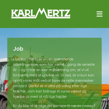
J
J
Job
Job
o
o
Hos Karl Mertz er vi i en spændende
Hos Karl Mertz er vi i en spændende
b
b
udviklingsrejse, som har været i gang de seneste
udviklingsrejse, som har været i gang de seneste
år – og vi har en klar målsætning om, at vi vil
år – og vi har en klar målsætning om, at vi vil
H
H
fortsætte med at udvikle os. Vi ved, at vi kun kan
fortsætte med at udvikle os. Vi ved, at vi kun kan
o
o
opnå vores mål ved at have de rette mennesker
opnå vores mål ved at have de rette mennesker
s
s
ombord. Derfor er vi altid på udkig efter nye
ombord. Derfor er vi altid på udkig efter nye
K
K
kræfter, som kan bidrage til vores vækst og
kræfter, som kan bidrage til vores vækst og
a
a
hjælpe os med at nå nye højder.
hjælpe os med at nå nye højder.
r
r
Er du klar til at tage din karriere til næste niveau?
Er du klar til at tage din karriere til næste niveau?
l
l