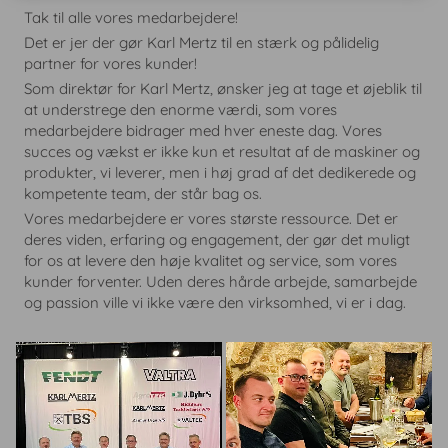
V
V
Tak til alle vores medarbejdere!
i
i
Det er jer der gør Karl Mertz til en stærk og pålidelig
v
v
partner for vores kunder!
e
e
Som direktør for Karl Mertz, ønsker jeg at tage et øjeblik til
d
d
at understrege den enorme værdi, som vores
,
,
medarbejdere bidrager med hver eneste dag. Vores
a
a
succes og vækst er ikke kun et resultat af de maskiner og
t
t
produkter, vi leverer, men i høj grad af det dedikerede og
v
v
kompetente team, der står bag os.
i
i
Vores medarbejdere er vores største ressource. Det er
k
k
deres viden, erfaring og engagement, der gør det muligt
u
u
for os at levere den høje kvalitet og service, som vores
n
n
kunder forventer. Uden deres hårde arbejde, samarbejde
k
k
og passion ville vi ikke være den virksomhed, vi er i dag.
a
a
n
n
o
o
p
p
n
n
å
å