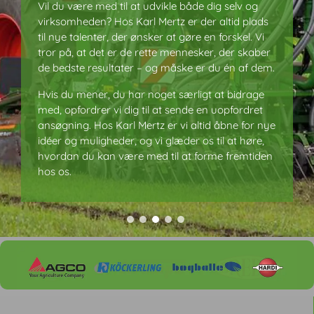
Vil du være med til at udvikle både dig selv og
Vil du være med til at udvikle både dig selv og
M
M
virksomheden? Hos Karl Mertz er der altid plads
virksomheden? Hos Karl Mertz er der altid plads
e
e
til nye talenter, der ønsker at gøre en forskel. Vi
til nye talenter, der ønsker at gøre en forskel. Vi
r
r
tror på, at det er de rette mennesker, der skaber
tror på, at det er de rette mennesker, der skaber
t
t
de bedste resultater – og måske er du én af dem.
de bedste resultater – og måske er du én af dem.
z
z
e
e
Hvis du mener, du har noget særligt at bidrage
Hvis du mener, du har noget særligt at bidrage
r
r
med, opfordrer vi dig til at sende en uopfordret
med, opfordrer vi dig til at sende en uopfordret
v
v
ansøgning. Hos Karl Mertz er vi altid åbne for nye
ansøgning. Hos Karl Mertz er vi altid åbne for nye
i
i
idéer og muligheder, og vi glæder os til at høre,
idéer og muligheder, og vi glæder os til at høre,
i
i
hvordan du kan være med til at forme fremtiden
hvordan du kan være med til at forme fremtiden
e
e
hos os.
hos os.
n
n
s
s
p
p
æ
æ
n
n
d
d
e
e
n
n
d
d