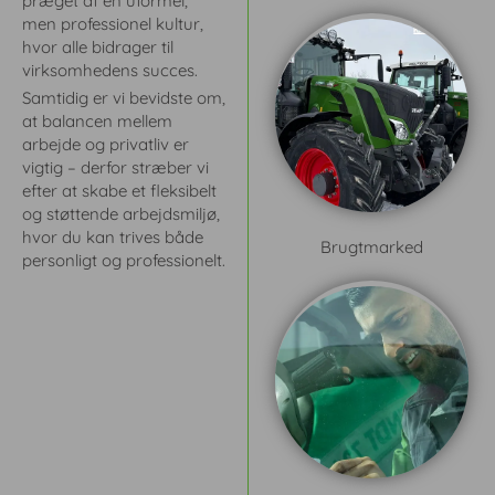
præget af en uformel,
e
e
men professionel kultur,
å
å
hvor alle bidrager til
r
r
virksomhedens succes.
–
–
Samtidig er vi bevidste om,
o
o
at balancen mellem
g
g
arbejde og privatliv er
v
v
vigtig – derfor stræber vi
i
i
efter at skabe et fleksibelt
h
h
og støttende arbejdsmiljø,
a
a
hvor du kan trives både
Brugtmarked
r
r
personligt og professionelt.
e
e
n
n
k
k
l
l
a
a
r
r
m
m
å
å
l
l