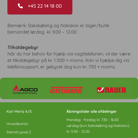
+45 22 14 18 00
Bemærk: Sakskøbing og Nakskov er lager/butik
bemandet lørdag kl. 9.00 – 12.00
Tilkaldegebyr
Når du har behov for hjælp via vagttelefonen, vil der være
et tilkaldegebyr på kr. 1.500 + moms. Kan vi hjælpe dig via
telefonsupport, er gebyret dog kun kr. 750 + moms.
Karl Mertz A/S
Åbningstider alle afdelinger
Mandag - fredag: kl. 7.30 - 16.00
Hovedkontor
Lørdag (kun Sakskøbing og Nakskov):
kl. 9.00 - 12.00
Stenstrupvej 2