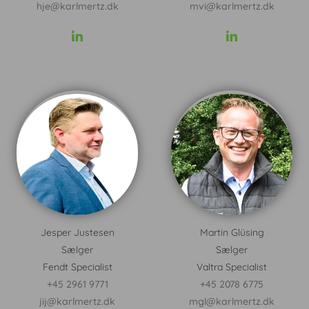
hje@karlmertz.dk
mvi@karlmertz.dk
Jesper Justesen
Martin Glüsing
Sælger
Sælger
Fendt Specialist
Valtra Specialist
+45 2961 9771
+45 2078 6775
jij@karlmertz.dk
mgl@karlmertz.dk